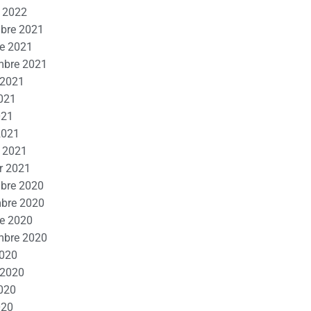
r 2022
bre 2021
e 2021
mbre 2021
t 2021
021
021
2021
r 2021
r 2021
bre 2020
bre 2020
e 2020
mbre 2020
2020
t 2020
020
020