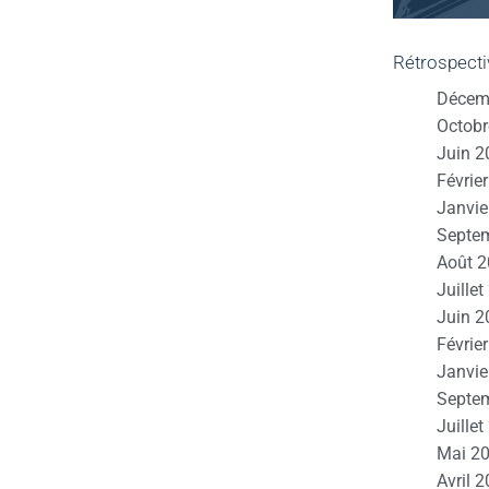
Rétrospecti
Décem
Octobr
Juin 2
Févrie
Janvie
Septe
Août 
Juille
Juin 2
Févrie
Janvie
Septe
Juille
Mai 2
Avril 