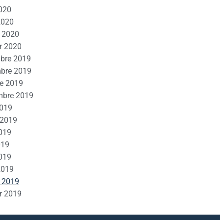
2020
2020
r 2020
r 2020
bre 2019
bre 2019
e 2019
mbre 2019
2019
t 2019
019
019
2019
2019
r 2019
r 2019