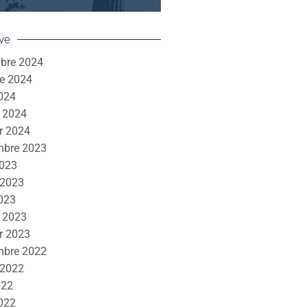
ve
bre 2024
e 2024
024
r 2024
r 2024
mbre 2023
2023
t 2023
023
r 2023
r 2023
mbre 2022
t 2022
022
2022