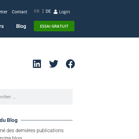
Login
FR
DE
tter
Contact
rs
Blog
ESSAI GRATUIT
 du Blog
mé des dernières publications
notre blog.