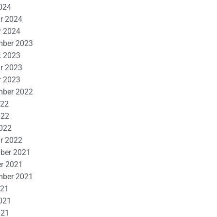
024
r 2024
r 2024
mber 2023
t 2023
r 2023
r 2023
mber 2022
022
022
2022
r 2022
ber 2021
r 2021
mber 2021
021
021
021