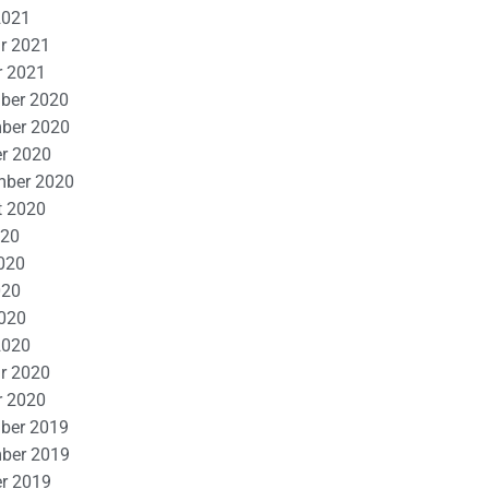
2021
r 2021
r 2021
ber 2020
ber 2020
r 2020
mber 2020
t 2020
020
020
020
2020
2020
r 2020
r 2020
ber 2019
ber 2019
r 2019