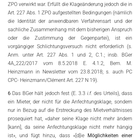
ZPO verwirkt war. Erfüllt die Klageänderung jedoch die in
Art. 227 Abs. 1 ZPO aufgestellten Bedingungen (nämlich
die Identität der anwendbaren Verfahrensart und der
sachliche Zusammenhang mit dem bisherigen Anspruch
oder die Zustimmung der Gegenpartei), ist ein
vorgängiger Schlichtungsversuch nicht erforderlich (s.
Anm. unter Art. 227 Abs. 1 und 2, C.1.; insb. BGer
4A_222/2017 vom 8.5.2018 E. 4.1.2, Bem. M.
Heinzmann in Newsletter vom 23.8.2018; s. auch PC
CPC- Heinzmann/Clément Art. 227 N 19).
6
Das BGer hält jedoch fest (E. 3.3
i.f.
des Urteils), dass
ein Mieter, der nicht für die Anfechtungsklage, sondern
nur in Bezug auf die Erstreckung des Mietverhältnisses
prosequiert hat, «daher seine Klage nicht mehr ändern
[kann], da seine Anfechtungsklage nicht mehr hängig
ist», und fügt hinzu, dass «[d]ie
Möglichkeiten einer