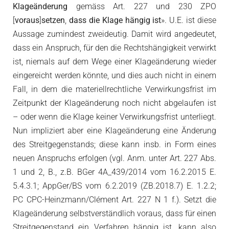
Klageänderung
gemäss Art. 227 und 230 ZPO
[
voraus
]
setzen
,
dass die Klage hängig ist
». U.E. ist diese
Aussage zumindest zweideutig. Damit wird angedeutet,
dass ein Anspruch, für den die Rechtshängigkeit verwirkt
ist, niemals auf dem Wege einer Klageänderung wieder
eingereicht werden könnte, und dies auch nicht in einem
Fall, in dem die materiellrechtliche Verwirkungsfrist im
Zeitpunkt der Klageänderung noch nicht abgelaufen ist
– oder wenn die Klage keiner Verwirkungsfrist unterliegt.
Nun impliziert aber eine Klageänderung eine Änderung
des Streitgegenstands; diese kann insb. in Form eines
neuen Anspruchs erfolgen (vgl. Anm. unter Art. 227 Abs.
1 und 2, B., z.B. BGer 4A_439/2014 vom 16.2.2015 E.
5.4.3.1; AppGer/BS vom 6.2.2019 (ZB.2018.7) E. 1.2.2;
PC CPC-Heinzmann/Clément Art. 227 N 1 f.). Setzt die
Klageänderung selbstverständlich voraus, dass für einen
Streitgegenstand ein Verfahren hängig ist, kann also