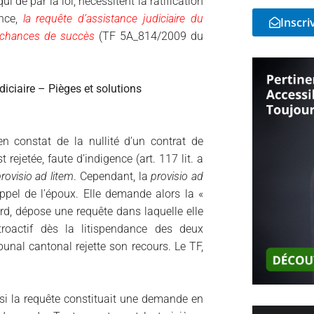
i de par la loi, nécessitent la ratification
ence,
la requête d’assistance judiciaire du
Inscri
e chances de succès
(TF 5A_814/2009 du
udiciaire – Pièges et solutions
 constat de la nullité d’un contrat de
 rejetée, faute d’indigence (art. 117 lit. a
rovisio ad litem
. Cependant, la
provisio ad
appel de l’époux. Elle demande alors la «
rd, dépose une requête dans laquelle elle
troactif dès la litispendance des deux
ribunal cantonal rejette son recours. Le TF,
si la requête constituait une demande en