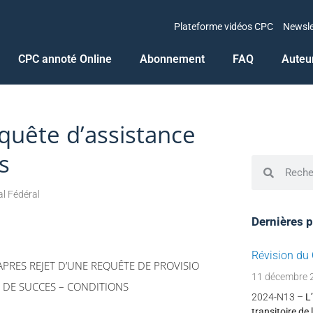
Plateforme vidéos CPC
Newsle
CPC annoté Online
Abonnement
FAQ
Auteu
equête d’assistance
s
al Fédéral
Dernières p
Révision du
E APRES REJET D’UNE REQUÊTE DE PROVISIO
11 décembre 
 DE SUCCES – CONDITIONS
2024-N13 –
L
transitoire de