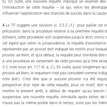
6). En outre, une nouvelle requête implique un examen des 
l’introduction de cette requête – ce qui, selon les dévelop
influencer l’appréciation des chances de succès dans la cause 
4
Le TF suggère une solution (c. 3.3.2 i.f.) : pour pallier cet 
précaution, dans la procédure relative à sa première requête d’
échéant, cette procédure soit suspendue jusqu’à droit connu
cet égard que selon la jurisprudence, la requête d’assistance
représentée par un avocat doit indiquer les motifs pour lesquel
provisio ad litem
, et qu’à défaut, la requête peut d’emblée être 
à une procédure en versement de cette
provisio
qu’à titre ex
3.2, note sous art. 117 lit. a, 2.). En outre, aussi longtemps qu
provisio ad litem
, le requérant n’est pas considéré comme indi
note
ibid
.). C’est dire que si aucune
provisio
n’a été requi
perspective d’un rejet de cette requête, pour ce motif, doit
montre le présent arrêt, à défaut de requérir qu’au besoin l
suspendue, une nouvelle requête, introduite après échec de
n’aura pas la même portée dans le temps, voire pas les mêm