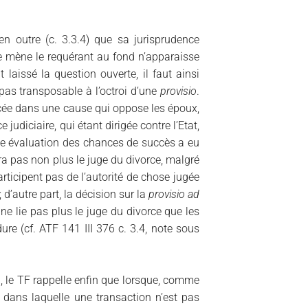
en outre (c. 3.3.4) que sa jurisprudence
e mène le requérant au fond n’apparaisse
aissé la question ouverte, il faut ainsi
st pas transposable à l’octroi d’une
provisio
.
oncée dans une cause qui oppose les époux,
 judiciaire, qui étant dirigée contre l’Etat,
ne évaluation des chances de succès a eu
iera pas non plus le juge du divorce, malgré
participent pas de l’autorité de chose jugée
); d’autre part, la décision sur la
provisio ad
 ne lie pas plus le juge du divorce que les
re (cf. ATF 141 III 376 c. 3.4, note sous
 le TF rappelle enfin que lorsque, comme
 dans laquelle une transaction n’est pas