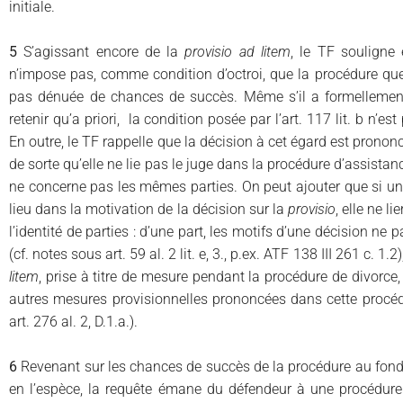
initiale.
5
S’agissant encore de la
provisio ad litem
, le TF souligne 
n’impose pas, comme condition d’octroi, que la procédure qu
pas dénuée de chances de succès. Même s’il a formellement l
retenir qu’a priori, la condition posée par l’art. 117 lit. b n’e
En outre, le TF rappelle que la décision à cet égard est pron
de sorte qu’elle ne lie pas le juge dans la procédure d’assistance
ne concerne pas les mêmes parties. On peut ajouter que si u
lieu dans la motivation de la décision sur la
provisio
, elle ne l
l’identité de parties : d’une part, les motifs d’une décision ne 
(cf. notes sous art. 59 al. 2 lit. e, 3., p.ex. ATF 138 III 261 c. 1.2
litem
, prise à titre de mesure pendant la procédure de divorce,
autres mesures provisionnelles prononcées dans cette procédu
art. 276 al. 2, D.1.a.).
6
Revenant sur les chances de succès de la procédure au fond,
en l’espèce, la requête émane du défendeur à une procédure