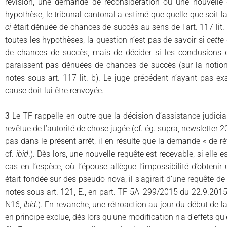
révision, une demande de reconsidération ou une nouvelle 
hypothèse, le tribunal cantonal a estimé que quelle que soit la
ci
était dénuée de chances de succès au sens de l’art. 117 lit.
toutes les hypothèses, la question n’est pas de savoir si
cette
de chances de succès, mais de décider si les conclusions
paraissent pas dénuées de chances de succès (sur la notion
notes sous art. 117 lit. b). Le juge précédent n’ayant pas ex
cause doit lui être renvoyée.
3
Le TF rappelle en outre que la décision d’assistance judicia
revêtue de l’autorité de chose jugée (cf. ég. supra, newsletter 
pas dans le présent arrêt, il en résulte que la demande « de ré
cf.
ibid
.). Dès lors, une nouvelle requête est recevable, si elle 
cas en l’espèce, où l’épouse allègue l’impossibilité d’obtenir
était fondée sur des pseudo nova, il s’agirait d’une requête de
notes sous art. 121, E., en part. TF 5A_299/2015 du 22.9.2015 c
N16,
ibid
.). En revanche, une rétroaction au jour du début de l
en principe exclue, dès lors qu’une modification n’a d’effets qu’