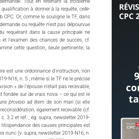
demande. Tout en retenant la troisième
 qualification à donner à la requête,
celle-
 b CPC. Or, comme le souligne le TF, dans
demande ou requête n’est pas dépourvue
 du requérant
dans la cause principale
ne
 et l’examen des chances de succès, cf.
aminé cette question, seule pertinente, la
ire est une ordonnance d’instruction, non
2019-N16, n. 5 ; même si le TF ne le précise
vision » de l’épouse n’était pas recevable,
est fondée sur de vrais nova – ce qui est le
 une
provisio ad litem
de son mari (si elle
 reconsidération, également recevable (cf.
. 3.2 et réf. ; ég. supra, newsletter 2019-
a litispendance des causes principales est
ex nunc
(v. supra, newsletter 2019-N16, n.