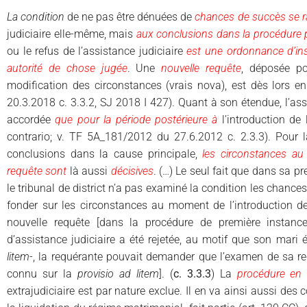
La condition
de ne pas être dénuées de
chances de succès se r
judiciaire elle-même, mais
aux conclusions dans la procédure p
ou le refus de l’assistance judiciaire
est une ordonnance d’ins
autorité de chose jugée
. Une
nouvelle requête
, déposée p
modification des circonstances (vrais nova), est dès lors e
20.3.2018 c. 3.3.2, SJ 2018 I 427). Quant à son étendue, l’ass
accordée
que pour la période postérieure à
l’introduction de
contrario; v. TF 5A_181/2012 du 27.6.2012 c. 2.3.3). Pour
conclusions dans la cause principale,
les circonstances au
requête sont
là aussi
décisives
. (…) Le seul fait que dans sa pr
le tribunal de district n’a pas examiné la condition les chances
fonder sur les circonstances au moment de l’introduction de
nouvelle requête [dans la procédure de première instanc
d’assistance judiciaire a été rejetée, au motif que son mari
litem
-, la requérante pouvait demander que l’examen de sa req
connu sur la
provisio ad litem
]. (
c. 3.3.3
) La
procédure en 
extrajudiciaire est par nature exclue. Il en va ainsi aussi des 