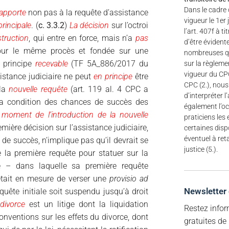
Dans le cadre 
apporte
non pas à la requête d’assistance
vigueur le 1er 
rincipale
. (
c. 3.3.2
)
La décision
sur l’octroi
l’art. 407f à ti
truction
, qui entre en force, mais n’a
pas
d’être évident
our le même procès et fondée sur une
nombreuses qu
n principe
recevable
(TF 5A_886/2017 du
sur la règlemen
vigueur du CPC 
istance judiciaire ne peut
en principe
être
CPC (2.), nou
 la
nouvelle requête
(art. 119 al. 4 CPC a
d’interpréter l
 la condition des chances de succès des
également l’oc
 moment de l’introduction de la nouvelle
praticiens les
emière décision sur l’assistance judiciaire,
certaines dispo
éventuel à ret
 de succès, n’implique pas qu’il devrait se
justice (5.).
 la première requête pour statuer sur la
e – dans laquelle sa première requête
 était en mesure de verser une
provisio ad
Newsletter
uête initiale soit suspendu jusqu’à droit
divorce
est un litige dont la liquidation
Restez infor
conventions sur les effets du divorce, dont
gratuites de 