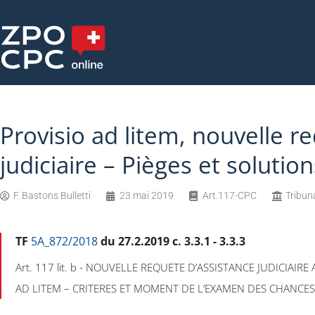
Provisio ad litem, nouvelle r
judiciaire – Pièges et solution
F. Bastons Bulletti
23 mai 2019
Art.117-CPC
Tribun
TF
5A_872/2018
du 27.2.2019 c. 3.3.1 - 3.3.3
Art. 117 lit. b - NOUVELLE REQUETE D’ASSISTANCE JUDICIAIR
AD LITEM – CRITERES ET MOMENT DE L’EXAMEN DES CHANCES