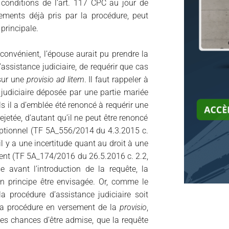
conditions de l’art. 117 CPC au jour de
pements déjà pris par la procédure, peut
principale.
inconvénient, l’épouse aurait pu prendre la
assistance judiciaire, de requérir que cas
 sur une
provisio ad litem
. Il faut rappeler à
 judiciaire déposée par une partie mariée
s il a d’emblée été renoncé à requérir une
rejetée, d’autant qu’il ne peut être renoncé
ceptionnel (TF 5A_556/2014 du 4.3.2015 c.
’il y a une incertitude quant au droit à une
gent (TF 5A_174/2016 du 26.5.2016 c. 2.2,
se avant l’introduction de la requête, la
 en principe être envisagée. Or, comme le
a procédure d’assistance judiciaire soit
 la procédure en versement de la
provisio
,
es chances d’être admise, que la requête