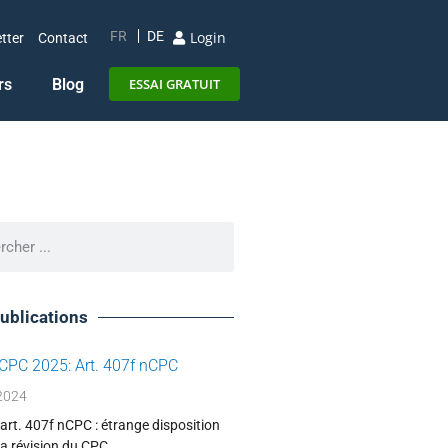
Login
FR
DE
tter
Contact
rs
Blog
ESSAI GRATUIT
ublications
 CPC 2025: Art. 407f nCPC
2024
’art. 407f nCPC : étrange disposition
 la révision du CPC