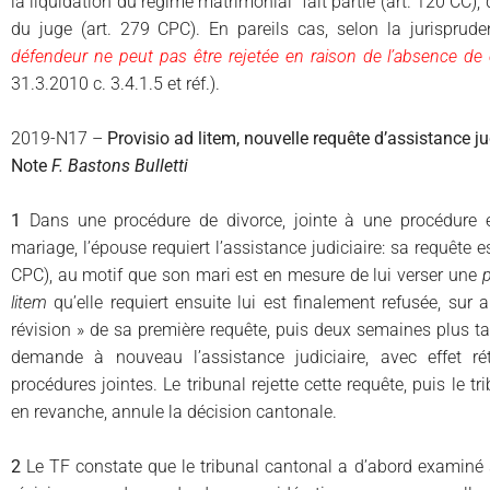
la liquidation du régime matrimonial fait partie (art. 120 CC), qu
du juge (art. 279 CPC). En pareils cas, selon la jurisprud
défendeur ne peut pas être rejetée en raison de l’absence d
31.3.2010 c. 3.4.1.5 et réf.).
2019-N17 –
Provisio ad litem, nouvelle requête d’assistance j
Note
F. Bastons Bulletti
1
Dans une procédure de divorce, jointe à une procédure en
mariage, l’épouse requiert l’assistance judiciaire: sa requête est
CPC), au motif que son mari est en mesure de lui verser une
p
litem
qu’elle requiert ensuite lui est finalement refusée, sur 
révision » de sa première requête, puis deux semaines plus ta
demande à nouveau l’assistance judiciaire, avec effet ré
procédures jointes. Le tribunal rejette cette requête, puis le t
en revanche, annule la décision cantonale.
2
Le TF constate que le tribunal cantonal a d’abord examiné 