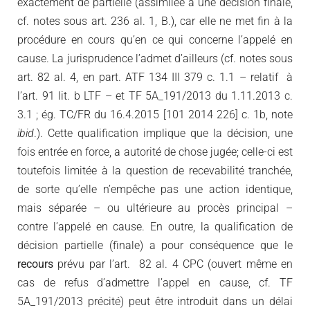
exactement de partielle (assimilée à une décision finale,
cf. notes sous art. 236 al. 1, B.), car elle ne met fin à la
procédure en cours qu’en ce qui concerne l’appelé en
cause. La jurisprudence l’admet d’ailleurs (cf. notes sous
art. 82 al. 4, en part. ATF 134 III 379 c. 1.1 – relatif à
l’art. 91 lit. b LTF – et TF 5A_191/2013 du 1.11.2013 c.
3.1 ; ég. TC/FR du 16.4.2015 [101 2014 226] c. 1b, note
ibid
.). Cette qualification implique que la décision, une
fois entrée en force, a autorité de chose jugée; celle-ci est
toutefois limitée à la question de recevabilité tranchée,
de sorte qu’elle n’empêche pas une action identique,
mais séparée – ou ultérieure au procès principal –
contre l’appelé en cause. En outre, la qualification de
décision partielle (finale) a pour conséquence que le
recours
prévu par l’art. 82 al. 4 CPC (ouvert même en
cas de refus d’admettre l’appel en cause, cf. TF
5A_191/2013 précité) peut être introduit dans un délai