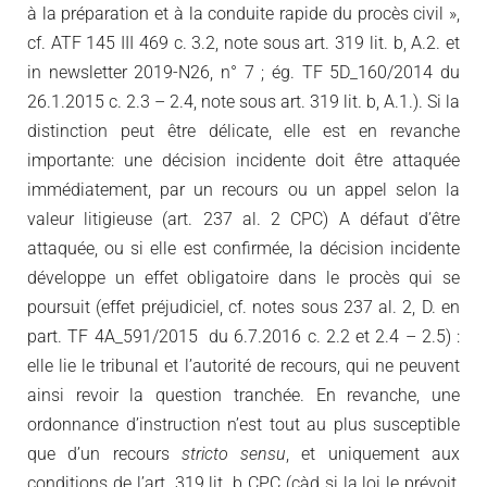
à la préparation et à la conduite rapide du procès civil »,
cf. ATF 145 III 469 c. 3.2, note sous art. 319 lit. b, A.2. et
in newsletter 2019-N26, n° 7 ; ég. TF 5D_160/2014 du
26.1.2015 c. 2.3 – 2.4, note sous art. 319 lit. b, A.1.). Si la
distinction peut être délicate, elle est en revanche
importante: une décision incidente doit être attaquée
immédiatement, par un recours ou un appel selon la
valeur litigieuse (art. 237 al. 2 CPC) A défaut d’être
attaquée, ou si elle est confirmée, la décision incidente
développe un effet obligatoire dans le procès qui se
poursuit (effet préjudiciel, cf. notes sous 237 al. 2, D. en
part. TF 4A_591/2015 du 6.7.2016 c. 2.2 et 2.4 – 2.5) :
elle lie le tribunal et l’autorité de recours, qui ne peuvent
ainsi revoir la question tranchée. En revanche, une
ordonnance d’instruction n’est tout au plus susceptible
que d’un recours
stricto sensu
, et uniquement aux
conditions de l’art. 319 lit. b CPC (càd si la loi le prévoit,