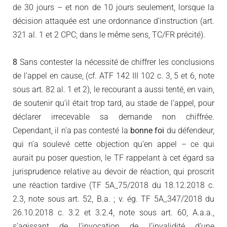
de 30 jours – et non de 10 jours seulement, lorsque la
décision attaquée est une ordonnance d’instruction (art.
321 al. 1 et 2 CPC; dans le même sens, TC/FR précité).
8
Sans contester la nécessité de chiffrer les conclusions
de l’appel en cause, (cf. ATF 142 III 102 c. 3, 5 et 6, note
sous art. 82 al. 1 et 2), le recourant a aussi tenté, en vain,
de soutenir qu’il était trop tard, au stade de l’appel, pour
déclarer irrecevable sa demande non chiffrée.
Cependant, il n’a pas contesté la
bonne foi
du défendeur,
qui n’a soulevé cette objection qu’en appel – ce qui
aurait pu poser question, le TF rappelant à cet égard sa
jurisprudence relative au devoir de réaction, qui proscrit
une réaction tardive (TF 5A_75/2018 du 18.12.2018 c.
2.3, note sous art. 52, B.a. ; v. ég. TF 5A_347/2018 du
26.10.2018 c. 3.2 et 3.2.4, note sous art. 60, A.a.a.,
s’agissant de l’invocation de l’invalidité d’une