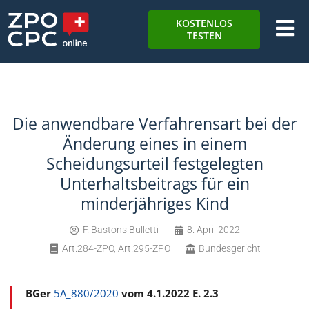
KOSTENLOS
TESTEN
Die anwendbare Verfahrensart bei der
Änderung eines in einem
Scheidungsurteil festgelegten
Unterhaltsbeitrags für ein
minderjähriges Kind
F. Bastons Bulletti
8. April 2022
Art.284-ZPO
,
Art.295-ZPO
Bundesgericht
BGer
5A_880/2020
vom 4.1.2022 E. 2.3