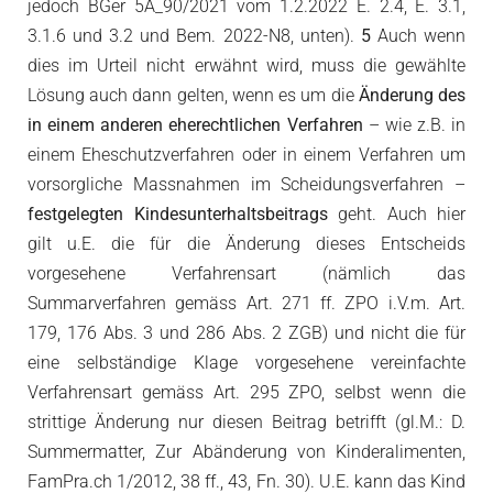
jedoch BGer 5A_90/2021 vom 1.2.2022 E. 2.4, E. 3.1,
3.1.6 und 3.2 und Bem. 2022-N8, unten).
5
Auch wenn
dies im Urteil nicht erwähnt wird, muss die gewählte
Lösung auch dann gelten, wenn es um die
Änderung des
in einem anderen eherechtlichen Verfahren
– wie z.B. in
einem Eheschutzverfahren oder in einem Verfahren um
vorsorgliche Massnahmen im Scheidungsverfahren –
festgelegten Kindesunterhaltsbeitrags
geht. Auch hier
gilt u.E. die für die Änderung dieses Entscheids
vorgesehene Verfahrensart (nämlich das
Summarverfahren gemäss Art. 271 ff. ZPO i.V.m. Art.
179, 176 Abs. 3 und 286 Abs. 2 ZGB) und nicht die für
eine selbständige Klage vorgesehene vereinfachte
Verfahrensart gemäss Art. 295 ZPO, selbst wenn die
strittige Änderung nur diesen Beitrag betrifft (gl.M.: D.
Summermatter, Zur Abänderung von Kinderalimenten,
FamPra.ch 1/2012, 38 ff., 43, Fn. 30). U.E. kann das Kind