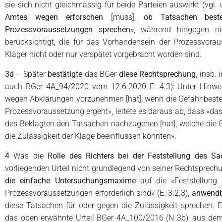
sie sich nicht gleichmässig für beide Parteien auswirkt (vgl.
Amtes wegen erforschen
[muss],
ob Tatsachen best
Prozessvoraussetzungen sprechen
», während hingegen ni
berücksichtigt, die für das Vorhandensein der Prozessvor
Kläger nicht oder nur verspätet vorgebracht worden sind.
3d
– Später
bestätigte
das BGer
diese Rechtsprechung
, insb. 
auch BGer 4A_94/2020 vom 12.6.2020 E. 4.3): Unter Hinwe
wegen Abklärungen vorzunehmen [hat], wenn die Gefahr besteht
Prozessvoraussetzung ergeht», leitete es daraus ab, dass «
des Beklagten den Tatsachen nachzugehen [hat], welche die G
die Zulässigkeit der Klage beeinflussen könnten».
4
Was die
Rolle des Richters bei der Feststellung des Sa
vorliegenden Urteil nicht grundlegend von seiner Rechtsprechu
die einfache Untersuchungsmaxime
auf die «Feststellung 
Prozessvoraussetzungen erforderlich sind» (E. 3.2.3),
anwendb
diese Tatsachen für oder gegen die Zulässigkeit sprechen. 
das oben erwähnte Urteil BGer 4A_100/2016 (N 3b), aus dem