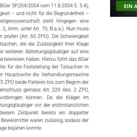
; BGer 5P.204/2004 vom 11.8.2004 E. 5.4);
keit – und nicht für die Begründetheit –
eitgenossenschaft stellt hingegen eine
. 2, Anm. unter Art. 70, B.a.a.). Nun muss
 prüfen (Art. 60 ZPO). Die Schwierigkeit
tsachen, die die Zulässigkeit ihrer Klage
ie weiteren Abtretungsgläubiger auf eine
nd bewiesen haben. Hierzu führt das BGer
e für die Feststellung der Tatsachen in
 der Hauptsache die Verhandlungsmaxime
. 3 ZPO beide Parteien bis zum Beginn der
ktenschluss gemäss Art. 229 Abs. 2 ZPO,
 vorbringen können. Da die Kläger im
tungsgläubiger vor der erstinstanzlichen
diesem Zeitpunkt bereits ein doppelter
 Beweismittel waren zulässig, sodass der
lage bejahen konnte.