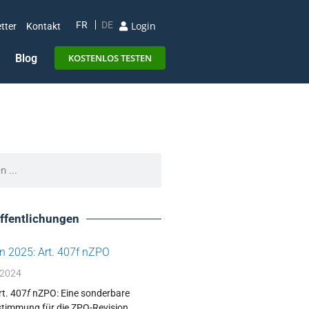
Login
FR
DE
tter
Kontakt
Blog
KOSTENLOS TESTEN
öffentlichungen
n 2025: Art. 407f nZPO
 2024
rt. 407
f
nZPO: Eine sonderbare
timmung für die ZPO-Revision