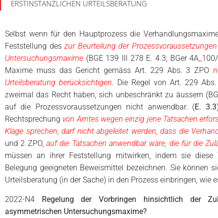
ERSTINSTANZLICHEN URTEILSBERATUNG
Selbst wenn für den Hauptprozess die Verhandlungsmaxime gi
Feststellung des
zur Beurteilung der Prozessvoraussetzungen 
Untersuchungsmaxime
(BGE 139 III 278 E. 4.3; BGer 4A_100
Maxime muss das Gericht gemäss Art. 229 Abs. 3 ZPO
n
Urteilsberatung berücksichtigen
. Die Regel von Art. 229 Abs
zweimal das Recht haben, sich unbeschränkt zu äussern (BGE 14
auf die Prozessvoraussetzungen nicht anwendbar. (
E. 3.3
Rechtsprechung
von Amtes wegen einzig jene Tatsachen erfors
Klage sprechen, darf nicht abgeleitet werden, dass die Verh
und 2 ZPO,
auf die Tatsachen anwendbar wäre, die für die Zul
müssen an ihrer Feststellung mitwirken, indem sie diese
Belegung geeigneten Beweismittel bezeichnen. Sie können s
Urteilsberatung (in der Sache) in den Prozess einbringen, wie e
2022-N4
Regelung der Vorbringen hinsichtlich der Z
asymmetrischen Untersuchungsmaxime?