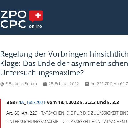
Regelung der Vorbringen hinsichtlich
Klage: Das Ende der asymmetrische
Untersuchungsmaxime?
F. Bastons Bulletti
25. Februar 2022
Art.229-ZPO
,
Art.60-
BGer
4A_165/2021
vom 18.1.2022 E. 3.2.3 und E. 3.3
Art. 60, Art. 229
- TATSACHEN, DIE FÜR DIE ZULÄSSIGKEIT EI
UNTERSUCHUNGSMAXIME – ZULÄSSIGKEIT VON TATSACHEN U