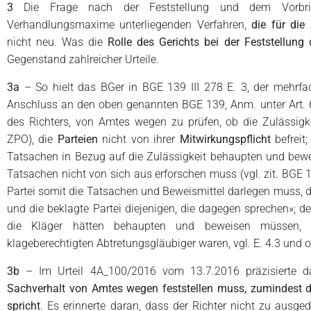
3
Die Frage nach der Feststellung und dem Vorb
Verhandlungsmaxime unterliegenden Verfahren,
die für die
nicht neu. Was die
Rolle des Gerichts bei der Feststellung
Gegenstand zahlreicher Urteile.
3a
– So hielt das BGer in BGE 139 III 278 E. 3, der mehrfac
Anschluss an den oben genannten BGE 139, Anm. unter Art. 60,
des Richters, von Amtes wegen zu prüfen, ob die Zulässigke
ZPO), die
Parteien
nicht von ihrer
Mitwirkungspflicht
befreit
Tatsachen in Bezug auf die Zulässigkeit behaupten und bew
Tatsachen nicht von sich aus erforschen muss (vgl. zit. BGE 1
Partei somit die Tatsachen und Beweismittel darlegen muss, di
und die beklagte Partei diejenigen, die dagegen sprechen»;
die Kläger hätten behaupten und beweisen müssen, d
klageberechtigten Abtretungsgläubiger waren, vgl. E. 4.3 und o
3b
– Im Urteil 4A_100/2016 vom 13.7.2016 präzisierte 
Sachverhalt von Amtes wegen feststellen muss, zumindest d
spricht
. Es erinnerte daran, dass der Richter nicht zu ausge