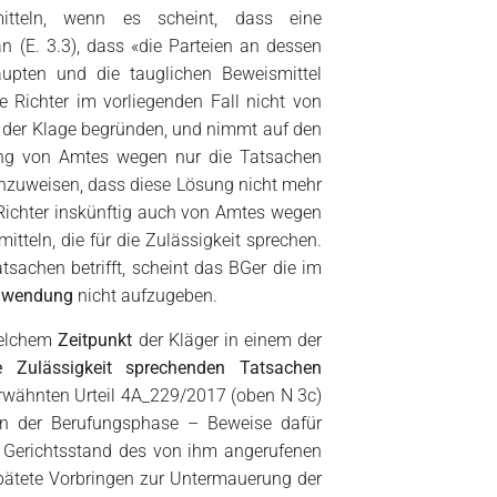
tteln, wenn es scheint, dass eine
n (E. 3.3), dass «die Parteien an dessen
upten und die tauglichen Beweismittel
he Richter im vorliegenden Fall nicht von
t der Klage begründen, und nimmt auf den
ung von Amtes wegen nur die Tatsachen
inzuweisen, dass diese Lösung nicht mehr
er Richter inskünftig auch von Amtes wegen
tteln, die für die Zulässigkeit sprechen.
atsachen betrifft, scheint das BGer die im
nwendung
nicht aufzugeben.
 welchem
Zeitpunkt
der Kläger in einem der
 Zulässigkeit sprechenden Tatsachen
rwähnten Urteil 4A_229/2017 (oben N 3c)
t in der Berufungsphase – Beweise dafür
 Gerichtsstand des von ihm angerufenen
spätete Vorbringen zur Untermauerung der