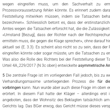
wegen eingreifen muss, um den Sachverhalt zu ermi
Prozessvoraussetzung
fehlen
könnte. Es erinnert zudem dara
Feststellung mitwirken müssen, indem sie Tatsachen beha
bezeichnen». Schliesslich betont es, dass der erstinstanzlic
Amtes wegen die Tatsachen erforscht hat, die die Zulässigkei
«Umstand [Bezug], dass der Richter nach der Rechtsprech
ermitteln muss, die gegen die Klage sprechen», ohne darauf h
aktuell sei (E. 3.3). Es scheint also nicht so zu sein, dass d
eingreifen könnte oder sogar müsste, um die Tatsachen zu ermi
Was also die Rolle des Richters bei der Feststellung dieser T
Urteil 4A_229/2017 (N 3c oben) entwickelte
asymmetrische A
5
Die zentrale Frage ist im vorliegenden Fall jedoch, bis zu
Verhandlungsmaxime unterliegenden Prozess die
für die
vorbringen
kann. Nun wurde aber auch diese Frage im oben e
erörtert. In diesem Fall hatte der Kläger – allerdings ers
angeboten, dass der Wohnsitz des Beklagten tatsächlich am
Gerichts lag. Das BGer erwog, das Gericht müsse dieses ver