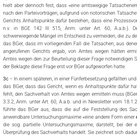
hielt aber dennoch fest, dass «eine amtswegige Tatsachenermi
nach den Parteivorträgen, aufgrund von notorischen Tatsac
Gerichts Anhaltspunkte dafür bestehen, dass eine Prozessvor
n.v. in BGE 142 III 515, Anm. unter Art. 60, A.a.b.). De
schwerwiegende Mängel im Entscheid zu vermeiden, die zu de
das BGer, dass im vorliegenden Fall die Tatsachen, aus dene
angerufenen Gerichts ergab, von Amtes wegen hätten ermi
Amtes wegen den zur Beurteilung dieser Frage notwendigen S
der Beklagte diese Frage erst vor BGer aufgeworfen hatte.
3c
– In einem späteren, in einer Fünferbesetzung gefällten und
das BGer, dass das Gericht, wenn es Anhaltspunkte dafür ha
fehlt, den Sachverhalt von Amtes wegen ermitteln muss (BG
3.3.2, Anm. unter Art. 60, A.a.b. und in Newsletter vom 18.1.20
führte das BGer aus, dass die auf die Feststellung des Sac
anwendbare Untersuchungsmaxime «eine andere Form einer
die sog. partielle Untersuchungsmaxime, darstellt, bei der 
Überprüfung des Sachverhalts handelt. Sie zeichnet sich dadu