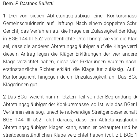
Bem.
F. Bastons Bulletti
1
Drei von sieben Abtretungsgläubiger einer Konkursmass
Gemeinschuldnerin auf Haftung. Nach einem doppelten Schri
Gericht, das Verfahren auf die Frage der Zulässigkeit der Kl
in BGE 144 III 552 veröffentlichte Urteil bringt sie vor, die K
sei, dass die anderen Abtretungsgläubiger auf die Klage verz
diesem Antrag legen die Kläger Erklärungen der vier ander
Klage verzichtet haben; diese vier Erklärungen wurden nach
erstinstanzliche Richter erklärt die Klage für zulässig. A
Kantonsgericht hingegen deren Unzulässigkeit an. Das BGer
Klägerinnen gut.
2
Das BGer weicht nur im letzten Teil von der Begründung d
Abtretungsgläubiger der Konkursmasse, so ist, wie das BGer i
Verfahren eine sog. unechte notwendige Streitgenossenschaf
BGE 144 III 552 folgt daraus, dass ein Abtretungsgläubi
Abtretungsgläubiger, klagen kann, wenn er behauptet und be
streitgegenständlichen Klage verzichtet haben (vgl. zit. BGE 1