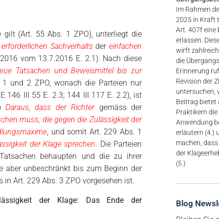
Im Rahmen der
2025 in Kraft 
Art. 407f ei
lt (Art. 55 Abs. 1 ZPO), unterliegt die
erlassen. Dies
erforderlichen Sachverhalts
der
einfachen
wirft zahlreic
/2016 vom 13.7.2016 E. 2.1). Nach diese
die Übergangs
eue Tatsachen und Beweismittel bis zur
Erinnerung ruf
Revision der 
. 1 und 2 ZPO, wonach die Parteien nur
untersuchen, w
6 III 55 E. 2.3; 144 III 117 E. 2.2), ist
Beitrag bietet
)
Daraus, dass der Richter
gemäss der
Praktikern di
chen muss, die gegen die Zulässigkeit der
Anwendung be
andlungsmaxime
, und somit Art. 229 Abs. 1
erläutern (4.
machen, dass 
ässigkeit der Klage sprechen
. Die Parteien
der Klageerhe
 Tatsachen behaupten und die zu ihrer
(5.)
ie aber unbeschränkt bis zum Beginn der
s in Art. 229 Abs. 3 ZPO vorgesehen ist.
ulässigkeit der Klage: Das Ende der
Blog Newsl