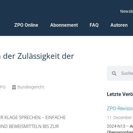
Newsle
ZPO Online
Abonnement
FAQ
Autoren
 der Zulässigkeit der
n
ZPO
Bundesgericht
Letzte Ver
ZPO-Revisio
NER KLAGE SPRECHEN – EINFACHE
11. Dezember
ND BEWEISMITTELN BIS ZUR
2024-N13 –
A
Übergangsbes