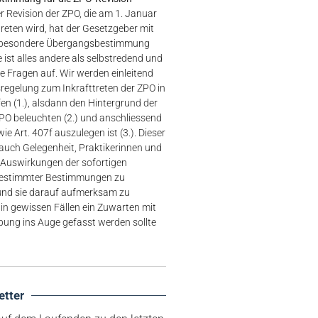
 Revision der ZPO, die am 1. Januar
treten wird, hat der Gesetzgeber mit
ne besondere Übergangsbestimmung
e ist alles andere als selbstredend und
he Fragen auf. Wir werden einleitend
regelung zum Inkrafttreten der ZPO in
en (1.), alsdann den Hintergrund der
ZPO beleuchten (2.) und anschliessend
ie Art. 407f auszulegen ist (3.). Dieser
 auch Gelegenheit, Praktikerinnen und
e Auswirkungen der sofortigen
stimmter Bestimmungen zu
) und sie darauf aufmerksam zu
in gewissen Fällen ein Zuwarten mit
bung ins Auge gefasst werden sollte
etter