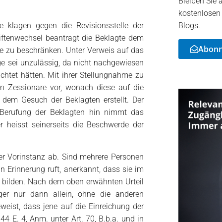
Bleiben Sie 
kostenlosen
e klagen gegen die Revisionsstelle der
Blogs.
ftenwechsel beantragt die Beklagte dem
Abonni
age zu beschränken. Unter Verweis auf das
lage sei unzulässig, da nicht nachgewiesen
ichtet hätten. Mit ihrer Stellungnahme zu
en Zessionare vor, wonach diese auf die
 dem Gesuch der Beklagten erstellt. Der
uf Berufung der Beklagten hin nimmt das
 heisst seinerseits die Beschwerde der
er Vorinstanz ab. Sind mehrere Personen
n Erinnerung ruft, anerkannt, dass sie im
t bilden. Nach dem oben erwähnten Urteil
ger nur dann allein, ohne die anderen
weist, dass jene auf die Einreichung der
44 E. 4, Anm. unter Art. 70, B.b.a. und in