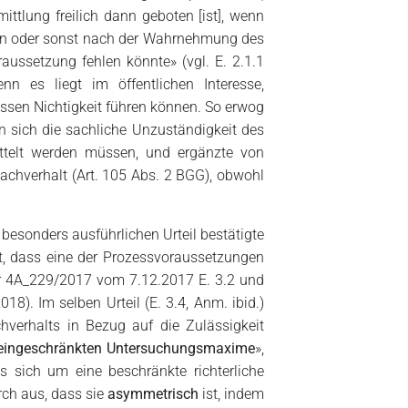
ttlung freilich dann geboten [ist], wenn
hen oder sonst nach der Wahrnehmung des
aussetzung fehlen könnte» (vgl. E. 2.1.1
nn es liegt im öffentlichen Interesse,
ssen Nichtigkeit führen können. So erwog
n sich die sachliche Unzuständigkeit des
ttelt werden müssen, und ergänzte von
achverhalt (Art. 105 Abs. 2 BGG), obwohl
 besonders ausführlichen Urteil bestätigte
t, dass eine der Prozessvoraussetzungen
er 4A_229/2017 vom 7.12.2017 E. 3.2 und
18). Im selben Urteil (E. 3.4, Anm. ibid.)
hverhalts in Bezug auf die Zulässigkeit
eingeschränkten Untersuchungsmaxime
»,
es sich um eine beschränkte richterliche
rch aus, dass sie
asymmetrisch
ist, indem