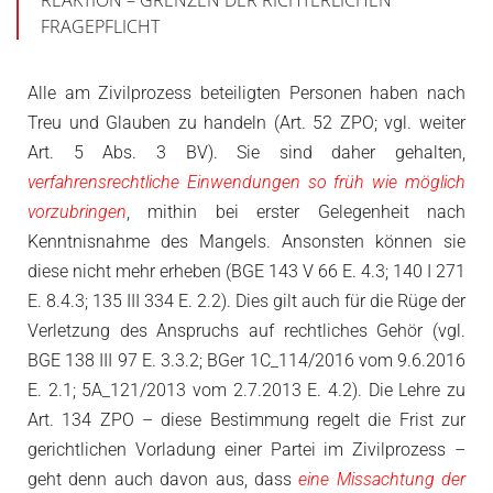
REAKTION – GRENZEN DER RICHTERLICHEN
FRAGEPFLICHT
Alle am Zivilprozess beteiligten Personen haben nach
Treu und Glauben zu handeln (Art. 52 ZPO; vgl. weiter
Art. 5 Abs. 3 BV). Sie sind daher gehalten,
verfahrensrechtliche Einwendungen so früh wie möglich
vorzubringen
, mithin bei erster Gelegenheit nach
Kenntnisnahme des Mangels. Ansonsten können sie
diese nicht mehr erheben (BGE 143 V 66 E. 4.3; 140 I 271
E. 8.4.3; 135 III 334 E. 2.2). Dies gilt auch für die Rüge der
Verletzung des Anspruchs auf rechtliches Gehör (vgl.
BGE 138 III 97 E. 3.3.2; BGer 1C_114/2016 vom 9.6.2016
E. 2.1; 5A_121/2013 vom 2.7.2013 E. 4.2). Die Lehre zu
Art. 134 ZPO – diese Bestimmung regelt die Frist zur
gerichtlichen Vorladung einer Partei im Zivilprozess –
geht denn auch davon aus, dass
eine Missachtung der