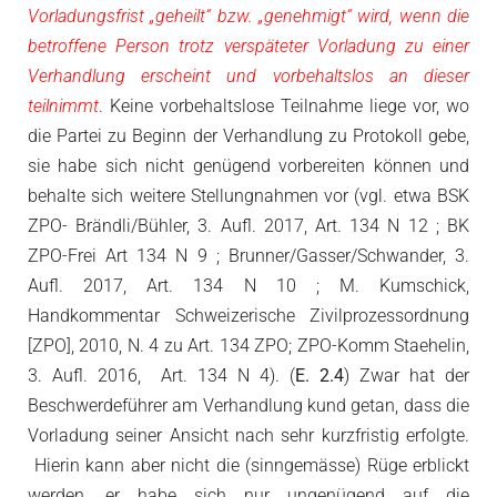
Vorladungsfrist „geheilt“ bzw. „genehmigt“ wird, wenn die
betroffene Person trotz verspäteter Vorladung zu einer
Verhandlung erscheint und vorbehaltslos an dieser
teilnimmt
. Keine vorbehaltslose Teilnahme liege vor, wo
die Partei zu Beginn der Verhandlung zu Protokoll gebe,
sie habe sich nicht genügend vorbereiten können und
behalte sich weitere Stellungnahmen vor (vgl. etwa BSK
ZPO- Brändli/Bühler, 3. Aufl. 2017, Art. 134 N 12 ; BK
ZPO-Frei Art 134 N 9 ; Brunner/Gasser/Schwander, 3.
Aufl. 2017, Art. 134 N 10 ; M. Kumschick,
Handkommentar Schweizerische Zivilprozessordnung
[ZPO], 2010, N. 4 zu Art. 134 ZPO; ZPO-Komm Staehelin,
3. Aufl. 2016, Art. 134 N 4). (
E. 2.4
) Zwar hat der
Beschwerdeführer am Verhandlung kund getan, dass die
Vorladung seiner Ansicht nach sehr kurzfristig erfolgte.
Hierin kann aber nicht die (sinngemässe) Rüge erblickt
werden, er habe sich nur ungenügend auf die